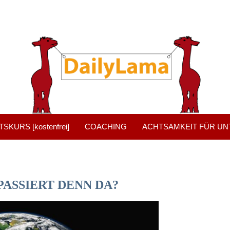
KURS [kostenfrei]
COACHING
ACHTSAMKEIT FÜR U
PASSIERT DENN DA?