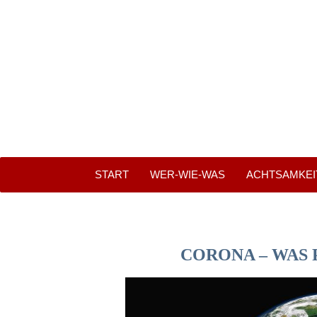
START
WER-WIE-WAS
ACHTSAMKEITS
CORONA – WAS 