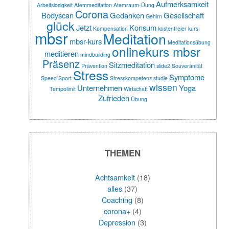
Aufmerksamkeit
Arbeitslosigkeit
Atemmeditation
Atemraum-Üung
Corona
Bodyscan
Gedanken
Gesellschaft
Gehirn
glück
Jetzt
Konsum
Kompensation
kostenfreier
kurs
mbsr
Meditation
mbsr-kurs
Meditationsübung
onlinekurs mbsr
meditieren
mindbuilding
Präsenz
Sitzmeditation
Prävention
slide2
Souveränität
Stress
Symptome
Speed
Sport
Stresskompetenz
studie
wissen
Unternehmen
Yoga
Tempolimit
Wirtschaft
Zufrieden
Übung
THEMEN
Achtsamkeit
(18)
alles
(37)
Coaching
(8)
corona+
(4)
Depression
(3)