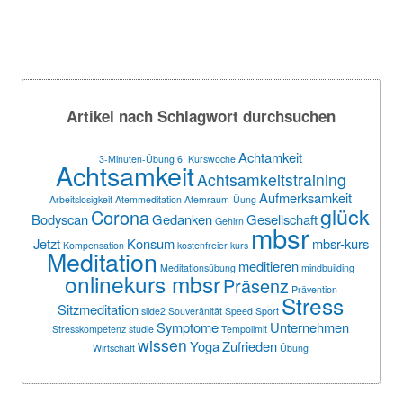
Artikel nach Schlagwort durchsuchen
Achtamkeit
3-Minuten-Übung
6. Kurswoche
Achtsamkeit
Achtsamkeitstraining
Aufmerksamkeit
Arbeitslosigkeit
Atemmeditation
Atemraum-Üung
glück
Corona
Bodyscan
Gedanken
Gesellschaft
Gehirn
mbsr
Jetzt
Konsum
mbsr-kurs
Kompensation
kostenfreier
kurs
Meditation
meditieren
Meditationsübung
mindbuilding
onlinekurs mbsr
Präsenz
Prävention
Stress
Sitzmeditation
slide2
Souveränität
Speed
Sport
Symptome
Unternehmen
Stresskompetenz
studie
Tempolimit
wissen
Yoga
Zufrieden
Wirtschaft
Übung