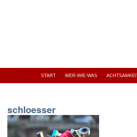
START
WER-WIE-WAS
ACHTSAMKEITS
schloesser