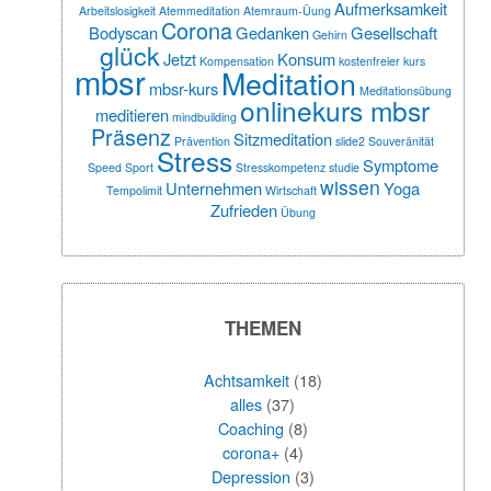
Aufmerksamkeit
Arbeitslosigkeit
Atemmeditation
Atemraum-Üung
Corona
Bodyscan
Gedanken
Gesellschaft
Gehirn
glück
Jetzt
Konsum
Kompensation
kostenfreier
kurs
mbsr
Meditation
mbsr-kurs
Meditationsübung
onlinekurs mbsr
meditieren
mindbuilding
Präsenz
Sitzmeditation
Prävention
slide2
Souveränität
Stress
Symptome
Speed
Sport
Stresskompetenz
studie
wissen
Unternehmen
Yoga
Tempolimit
Wirtschaft
Zufrieden
Übung
THEMEN
Achtsamkeit
(18)
alles
(37)
Coaching
(8)
corona+
(4)
Depression
(3)