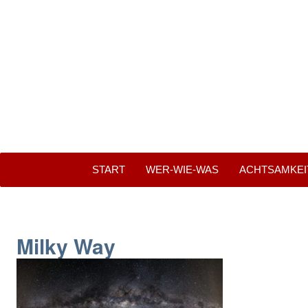
START
WER-WIE-WAS
ACHTSAMKEITS
Milky Way