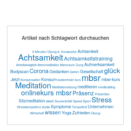
Artikel nach Schlagwort durchsuchen
Achtamkeit
3-Minuten-Übung
6. Kurswoche
Achtsamkeit
Achtsamkeitstraining
Aufmerksamkeit
Arbeitslosigkeit
Atemmeditation
Atemraum-Üung
glück
Corona
Bodyscan
Gedanken
Gesellschaft
Gehirn
mbsr
Jetzt
Konsum
mbsr-kurs
Kompensation
kostenfreier
kurs
Meditation
meditieren
Meditationsübung
mindbuilding
onlinekurs mbsr
Präsenz
Prävention
Stress
Sitzmeditation
slide2
Souveränität
Speed
Sport
Symptome
Unternehmen
Stresskompetenz
studie
Tempolimit
wissen
Yoga
Zufrieden
Wirtschaft
Übung