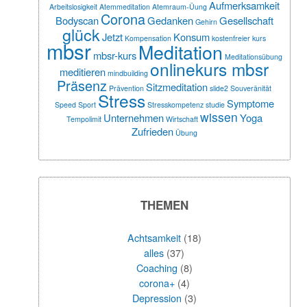
Aufmerksamkeit
Arbeitslosigkeit
Atemmeditation
Atemraum-Üung
Corona
Bodyscan
Gedanken
Gesellschaft
Gehirn
glück
Jetzt
Konsum
Kompensation
kostenfreier
kurs
mbsr
Meditation
mbsr-kurs
Meditationsübung
onlinekurs mbsr
meditieren
mindbuilding
Präsenz
Sitzmeditation
Prävention
slide2
Souveränität
Stress
Symptome
Speed
Sport
Stresskompetenz
studie
wissen
Unternehmen
Yoga
Tempolimit
Wirtschaft
Zufrieden
Übung
THEMEN
Achtsamkeit
(18)
alles
(37)
Coaching
(8)
corona+
(4)
Depression
(3)