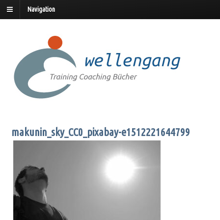
Navigation
makunin_sky_CC0_pixabay-e1512221644799